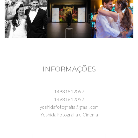
INFORMAÇÕES
14981812097
14981812097
yoshidafotografia@gmail.com
Yoshida Fotografia e Cinema