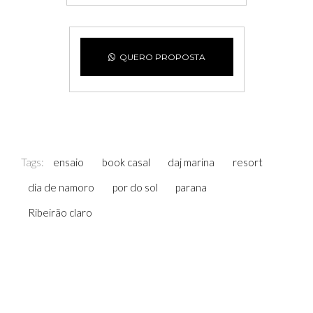
QUERO PROPOSTA
Tags:
ensaio
book casal
daj marina
resort
dia de namoro
por do sol
parana
Ribeirão claro